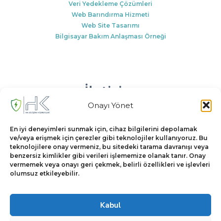
Veri Yedekleme Çözümleri
Web Barındırma Hizmeti
Web Site Tasarımı
Bilgisayar Bakım Anlaşması Örneği
İletişim
Onayı Yönet
Park Evler Sitesi A5/5, 34055 Eyüpsultan/İstanbul
En iyi deneyimleri sunmak için, cihaz bilgilerini depolamak
info@hkdestek.com.tr
ve/veya erişmek için çerezler gibi teknolojiler kullanıyoruz. Bu
teknolojilere onay vermeniz, bu sitedeki tarama davranışı veya
0532 726 6 526
benzersiz kimlikler gibi verileri işlememize olanak tanır. Onay
vermemek veya onayı geri çekmek, belirli özellikleri ve işlevleri
olumsuz etkileyebilir.
Kabul
Tüm Hakları Saklıdır © HK Bilişim Hizmetleri 2026 |
Yapım: hkW