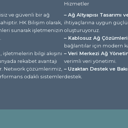
Hizmetler
iz ve güvenli bir ağ
– Ağ Altyapısı Tasarımı 
ahiptir. HK Bilişim olarak,
ihtiyaçlarına uygun güçlü 
mleri sunarak işletmenizin
oluşturuyoruz.
.
– Kablosuz Ağ Çözümleri
bağlantılar için modern 
 işletmelerin bilgi akışını
– Veri Merkezi Ağ Yöneti
dünyada rekabet avantajı
verimli veri yönetimi.
ir. Network çözümlerimiz,
– Uzaktan Destek ve Bak
erformans odaklı sistemler
destek.