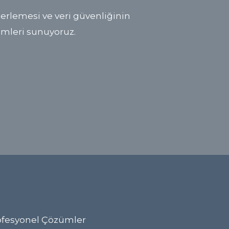
 ilerlemesi ve veri güvenliğinin
ümleri sunuyoruz.
Profesyonel Çözümler