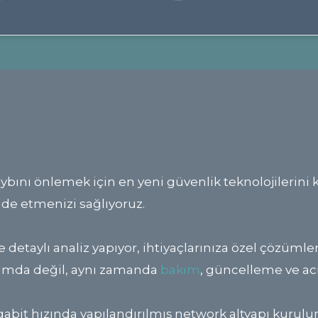
bını önlemek için en yeni güvenlik teknolojilerini ku
de etmenizi sağlıyoruz.
 detaylı analiz yapıyor, ihtiyaçlarınıza özel çözümle
ulumda değil, aynı zamanda
bakım
, güncelleme ve aci
gabit hızında yapılandırılmış network altyapı kurulu