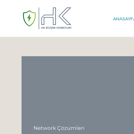
İçeriğe
atla
ANASAYF
Network Çözümleri