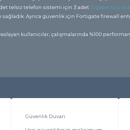
det telsiz telefon sistemi için 3 adet
Gigaset baz ist
ı sağladık. Ayrıca güvenlik için Fortigate firewall ent
layan kullanıcılar, çalışmalarında %100 performans ar
Güvenlik Duvarı